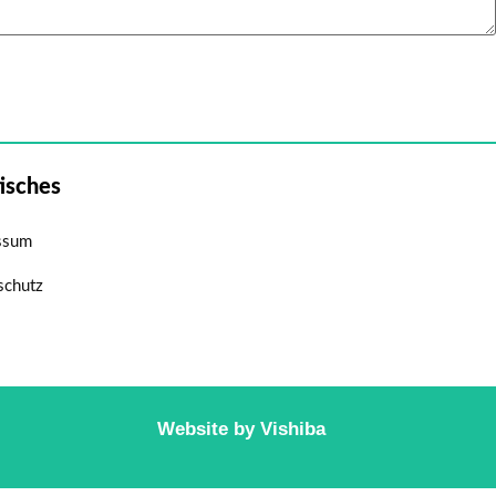
tisches
ssum
schutz
Website by
Vishiba