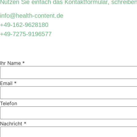
Nutzen Sie einfach das Kontaktformular, schreibe
info@health-content.de
+49-162-9628180
+49-7275-9196577
Dr. Markus Numberger
Ihr Name
*
Telefon
Email
*
Ihr
Email
Telefon
Nachricht
*