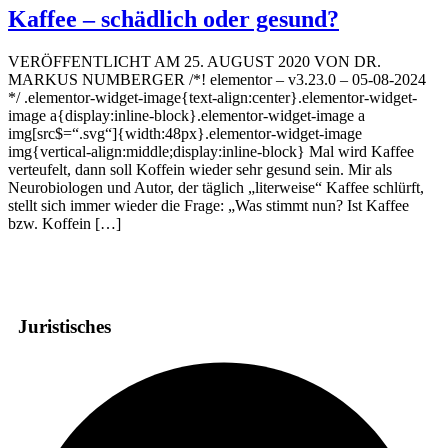
Kaffee – schädlich oder gesund?
VERÖFFENTLICHT AM 25. AUGUST 2020 VON DR.
MARKUS NUMBERGER /*! elementor – v3.23.0 – 05-08-2024
*/ .elementor-widget-image{text-align:center}.elementor-widget-
image a{display:inline-block}.elementor-widget-image a
img[src$=“.svg“]{width:48px}.elementor-widget-image
img{vertical-align:middle;display:inline-block} Mal wird Kaffee
verteufelt, dann soll Koffein wieder sehr gesund sein. Mir als
Neurobiologen und Autor, der täglich „literweise“ Kaffee schlürft,
stellt sich immer wieder die Frage: „Was stimmt nun? Ist Kaffee
bzw. Koffein […]
Juristisches