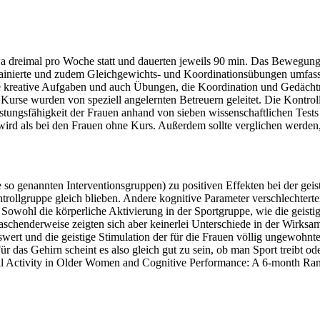
a dreimal pro Woche statt und dauerten jeweils 90 min. Das Bewegun
rainierte und zudem Gleichgewichts- und Koordinationsübungen umfasst
 kreative Aufgaben und auch Übungen, die Koordination und Gedächtn
 Kurse wurden von speziell angelernten Betreuern geleitet. Die Kontro
stungsfähigkeit der Frauen anhand von sieben wissenschaftlichen Tests
wird als bei den Frauen ohne Kurs. Außerdem sollte verglichen werden, 
 so genannten Interventionsgruppen) zu positiven Effekten bei der geis
trollgruppe gleich blieben. Andere kognitive Parameter verschlechterte
owohl die körperliche Aktivierung in der Sportgruppe, wie die geistig
aschenderweise zeigten sich aber keinerlei Unterschiede in der Wirksam
swert und die geistige Stimulation der für die Frauen völlig ungewohnte
das Gehirn scheint es also gleich gut zu sein, ob man Sport treibt oder s
cal Activity in Older Women and Cognitive Performance: A 6-month Ra