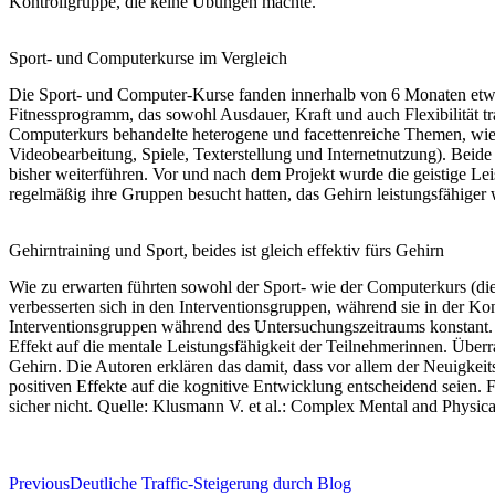
Kontrollgruppe, die keine Übungen machte.
Sport- und Computerkurse im Vergleich
Die Sport- und Computer-Kurse fanden innerhalb von 6 Monaten etw
Fitnessprogramm, das sowohl Ausdauer, Kraft und auch Flexibilität t
Computerkurs behandelte heterogene und facettenreiche Themen, wie
Videobearbeitung, Spiele, Texterstellung und Internetnutzung). Beide
bisher weiterführen. Vor und nach dem Projekt wurde die geistige Lei
regelmäßig ihre Gruppen besucht hatten, das Gehirn leistungsfähiger 
Gehirntraining und Sport, beides ist gleich effektiv fürs Gehirn
Wie zu erwarten führten sowohl der Sport- wie der Computerkurs (die
verbesserten sich in den Interventionsgruppen, während sie in der Kon
Interventionsgruppen während des Untersuchungszeitraums konstant. S
Effekt auf die mentale Leistungsfähigkeit der Teilnehmerinnen. Überr
Gehirn. Die Autoren erklären das damit, dass vor allem der Neuigkeit
positiven Effekte auf die kognitive Entwicklung entscheidend seien. Für 
sicher nicht. Quelle: Klusmann V. et al.: Complex Mental and Physi
Previous
Deutliche Traffic-Steigerung durch Blog