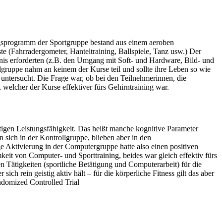
gsprogramm der Sportgruppe bestand aus einem aeroben
e (Fahrradergometer, Hanteltraining, Ballspiele, Tanz usw.) Der
is erforderten (z.B. den Umgang mit Soft- und Hardware, Bild- und
llgruppe nahm an keinem der Kurse teil und sollte ihre Leben so wie
 untersucht. Die Frage war, ob bei den Teilnehmerinnen, die
welcher der Kurse effektiver fürs Gehirntraining war.
tigen Leistungsfähigkeit. Das heißt manche kognitive Parameter
n sich in der Kontrollgruppe, blieben aber in den
e Aktivierung in der Computergruppe hatte also einen positiven
keit von Computer- und Sporttraining, beides war gleich effektiv fürs
n Tätigkeiten (sportliche Betätigung und Computerarbeit) für die
ich rein geistig aktiv hält – für die körperliche Fitness gilt das aber
ndomized Controlled Trial