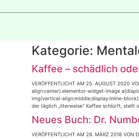
Kategorie:
Mental
Kaffee – schädlich od
VERÖFFENTLICHT AM 25. AUGUST 2020 VON D
align:center}.elementor-widget-image a{disp
img{vertical-align:middle;display:inline-block
der täglich „literweise“ Kaffee schlürft, stel
Neues Buch: Dr. Numbe
VERÖFFENTLICHT AM 28. MÄRZ 2018 VON DR.M