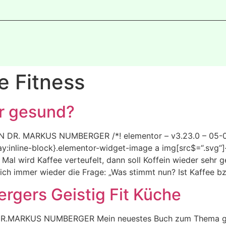
e Fitness
er gesund?
R. MARKUS NUMBERGER /*! elementor – v3.23.0 – 05-08-
lay:inline-block}.elementor-widget-image a img[src$=“.svg
} Mal wird Kaffee verteufelt, dann soll Koffein wieder sehr 
lt sich immer wieder die Frage: „Was stimmt nun? Ist Kaffee b
rgers Geistig Fit Küche
ARKUS NUMBERGER Mein neuestes Buch zum Thema geistig