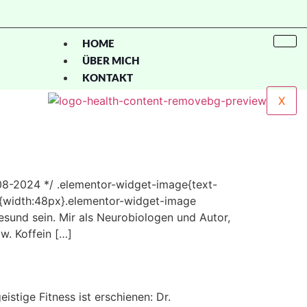
HOME
ÜBER MICH
KONTAKT
X
2024 */ .elementor-widget-image{text-
“]{width:48px}.elementor-widget-image
gesund sein. Mir als Neurobiologen und Autor,
zw. Koffein […]
e Fitness ist erschienen: Dr.