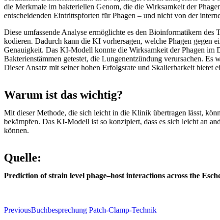
die Merkmale im bakteriellen Genom, die die Wirksamkeit der Phage
entscheidenden Eintrittspforten für Phagen – und nicht von der inter
Diese umfassende Analyse ermöglichte es den Bioinformatikern des T
kodieren. Dadurch kann die KI vorhersagen, welche Phagen gegen ein
Genauigkeit. Das KI-Modell konnte die Wirksamkeit der Phagen im D
Bakterienstämmen getestet, die Lungenentzündung verursachen. Es wäh
Dieser Ansatz mit seiner hohen Erfolgsrate und Skalierbarkeit biete
Warum ist das wichtig?
Mit dieser Methode, die sich leicht in die Klinik übertragen lässt, k
bekämpfen. Das KI-Modell ist so konzipiert, dass es sich leicht an an
können.
Quelle:
Prediction of strain level phage–host interactions across the Esc
Previous
Buchbesprechung Patch-Clamp-Technik