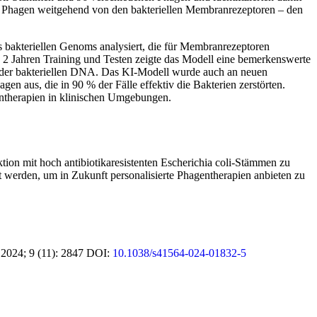
s Phagen weitgehend von den bakteriellen Membranrezeptoren – den
 bakteriellen Genoms analysiert, die für Membranrezeptoren
 2 Jahren Training und Testen zeigte das Modell eine bemerkenswerte
e der bakteriellen DNA. Das KI-Modell wurde auch an neuen
n aus, die in 90 % der Fälle effektiv die Bakterien zerstörten.
gentherapien in klinischen Umgebungen.
ktion mit hoch antibiotikaresistenten Escherichia coli-Stämmen zu
et werden, um in Zukunft personalisierte Phagentherapien anbieten zu
 2024; 9 (11): 2847 DOI:
10.1038/s41564-024-01832-5