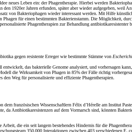
en Idee neues Leben ein: der Phagentherapie. Hierbei werden Bakterioph
 in den 1920er Jahren erfunden, später aber wieder aufgegeben, weil Ant
tz von Bakteriophagen wieder interessant werden. Mit Hilfe künstliche
igen Phagen für einen bestimmten Bakterienstamm. Die Möglichkeit, du
sonalisierte Phagentherapien zur Behandlung antibiotikaresistenter ba
biotika gegen resistente Erreger wie bestimmte Stämme von
Escherichi
ll entwickelt, das bakterielle Genome analysiert, und vorhersagen ka
I-Modell die Wirksamkeit von Phagen in 85% der Fälle richtig vorherge
s den Weg für personalisierte und effiziente Phagentherapien.
n dem französischen Wissenschaftlern Félix d’Hérelle am Institut Past
Heute, da Antibiotikaresistenzen auf dem Vormarsch sind, könnten Bakte
Arbeit, die ein seit langem bestehendes Hindernis für die Phagentherap
Forschungsteam 350.000 Interaktionen zwischen 403 verschiedenen E. c