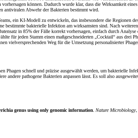
n vorhersagen können. Dadurch wurde klar, dass die Wirksamkeit eine
nen antiviralen Abwehr der Bakterien bestimmt wird.
eams, ein KI-Modell zu entwickeln, das insbesondere die Regionen des
e bestimmte bakterielle Infektion am wirksamsten sind. Nach weiteren
atensatz in 85% der Fälle korrekt vorhersagen, einfach durch Analys
lte für jeden Stamm einen maßgeschneiderten „Cocktail“ aus drei Phage
t einen vielversprechenden Weg für die Umsetzung personalisierter Pha
önnen Phagen schnell und präzise ausgewählt werden, um bakterielle Infe
dere andere pathogene Bakterien anpassen lässt. Es soll also ausgeweit
herichia genus using only genomic information
.
Nature Microbiology
,