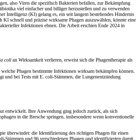
agen, also Viren die spezifisch Bakterien befallen, zur Bekämpfung
ibiotika viel einfacher und billiger herzustellen und zu verwenden
r Intelligenz (KI) gelang es, ein seit langem bestehendes Hindernis
rch KI schnell und präzise wirksame Phagen auszuwählen, könnte eine
kterieller Infektionen ebnen. Die Arbeit erschien Ende 2024 in
a coli
an Wirksamkeit verlieren, erweist sich die Phagentherapie als
nn, welche Phagen bestimmte Infektionen wirksam bekämpfen können.
sagt und bei Tests mit E. coli-Stämmen, die Lungenentzündung
eur entwickelt. Ihre Anwendung ging jedoch zurück, als sich
riophagen in die Bresche springen, insbesondere wenn konventionelle
ie überwindet: die Identifizierung des richtigen Phagen für einen
oli-Stämmen und 96 verschiedenen Phagen und identifizierten damit