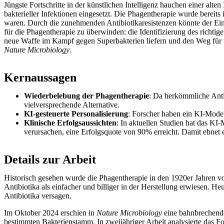
Jüngste Fortschritte in der künstlichen Intelligenz hauchen einer alt
bakterieller Infektionen eingesetzt. Die Phagentherapie wurde bereits
waren. Durch die zunehmenden Antibiotikaresistenzen könnte der Einsa
für die Phagentherapie zu überwinden: die Identifizierung des richt
neue Waffe im Kampf gegen Superbakterien liefern und den Weg für per
Nature Microbiology
.
Kernaussagen
Wiederbelebung der Phagentherapie
: Da herkömmliche Anti
vielversprechende Alternative.
KI-gesteuerte Personalisierung
: Forscher haben ein KI-Mode
Klinische Erfolgsaussichten
: In aktuellen Studien hat das K
verursachen, eine Erfolgsquote von 90% erreicht. Damit ebnet e
Details zur Arbeit
Historisch gesehen wurde die Phagentherapie in den 1920er Jahren vo
Antibiotika als einfacher und billiger in der Herstellung erwiesen. 
Antibiotika versagen.
Im Oktober 2024 erschien in
Nature Microbiology
eine bahnbrechende 
bestimmten Bakterienstamm. In zweijähriger Arbeit analysierte das 