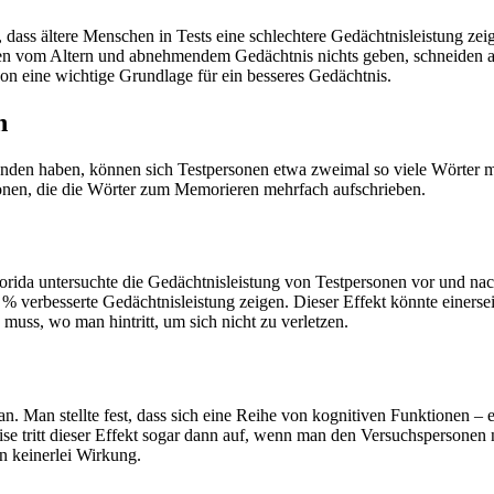
t, dass ältere Menschen in Tests eine schlechtere Gedächtnisleistung ze
n vom Altern und abnehmendem Gedächtnis nichts geben, schneiden auch
hon eine wichtige Grundlage für ein besseres Gedächtnis.
n
unden haben, können sich Testpersonen etwa zweimal so viele Wörter m
sonen, die die Wörter zum Memorieren mehrfach aufschrieben.
h Florida untersuchte die Gedächtnisleistung von Testpersonen vor und 
6 % verbesserte Gedächtnisleistung zeigen. Dieser Effekt könnte einers
muss, wo man hintritt, um sich nicht zu verletzen.
n. Man stellte fest, dass sich eine Reihe von kognitiven Funktionen – 
ise tritt dieser Effekt sogar dann auf, wenn man den Versuchspersonen 
n keinerlei Wirkung.