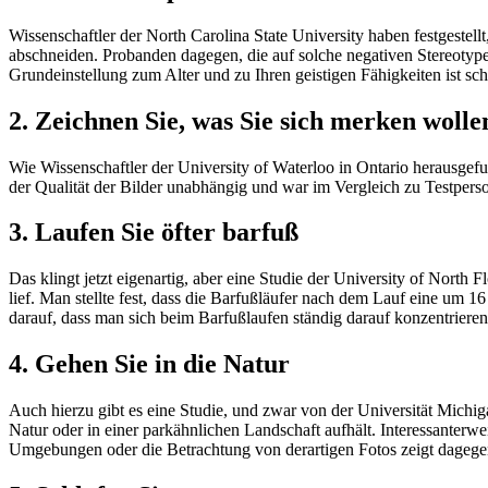
Wissenschaftler der North Carolina State University haben festgestell
abschneiden. Probanden dagegen, die auf solche negativen Stereotype
Grundeinstellung zum Alter und zu Ihren geistigen Fähigkeiten ist sc
2. Zeichnen Sie, was Sie sich merken wolle
Wie Wissenschaftler der University of Waterloo in Ontario herausgef
der Qualität der Bilder unabhängig und war im Vergleich zu Testper
3. Laufen Sie öfter barfuß
Das klingt jetzt eigenartig, aber eine Studie der University of Nort
lief. Man stellte fest, dass die Barfußläufer nach dem Lauf eine um 1
darauf, dass man sich beim Barfußlaufen ständig darauf konzentrieren 
4. Gehen Sie in die Natur
Auch hierzu gibt es eine Studie, und zwar von der Universität Michiga
Natur oder in einer parkähnlichen Landschaft aufhält. Interessanterwe
Umgebungen oder die Betrachtung von derartigen Fotos zeigt dagege